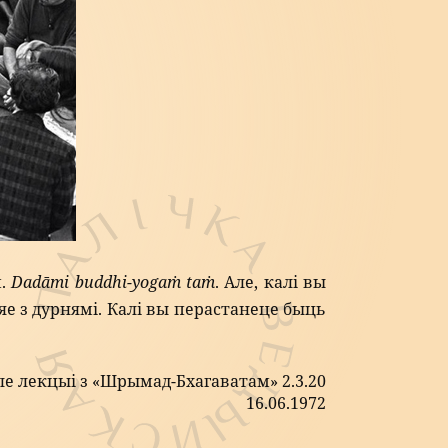
м.
Dadāmi buddhi-yogaṁ taṁ
. Але, калі вы
яе з дурнямі. Калі вы перастанеце быць
е лекцыі з «Шрымад-Бхагаватам» 2.3.20
16.06.1972