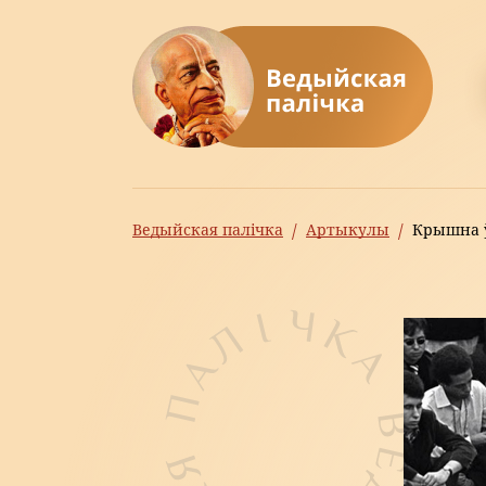
Ведыйская палічка
Артыкулы
Крышна ў