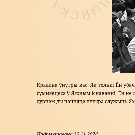
Крышна ўнутры вас. Як толькі Ён убач
сумняецеся ў Ягоным існаванні, Ён не 
дурнем ды пачняце шчыра служыць Яму,
Падрыхтавана 30.11.2024