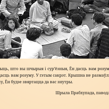
ыць, што вы шчырыя і сур’ёзныя, Ён дасць вам розу
дасць вам розуму. У гэтым сакрэт. Крышна не размаўл
 Ён будзе звяртацца да вас знутры.
Шрыла Прабхупада, паводл